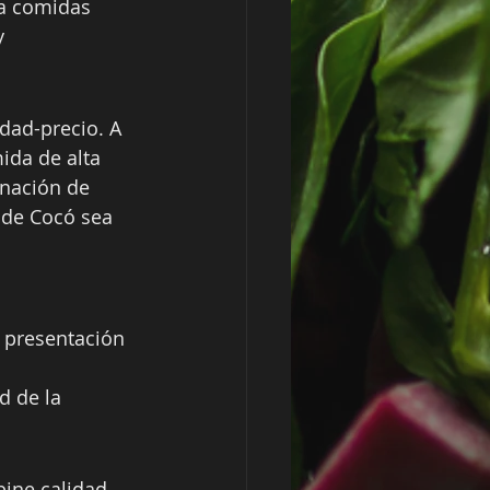
ra comidas 
y 
dad-precio. A 
ida de alta 
inación de 
 de Cocó sea 
a presentación 
d de la 
ine calidad, 