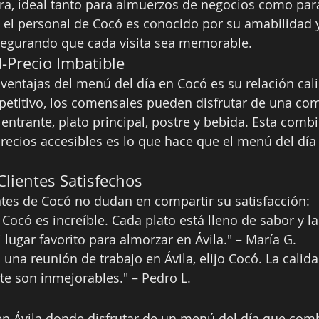
era, ideal tanto para almuerzos de negocios como pa
 el personal de Cocó es conocido por su amabilidad 
segurando que cada visita sea memorable.
-Precio Imbatible
ventajas del menú del día en Cocó es su relación cali
etitivo, los comensales pueden disfrutar de una com
 entrante, plato principal, postre y bebida. Esta comb
precios accesibles es lo que hace que el menú del día
Clientes Satisfechos
tes de Cocó no dudan en compartir su satisfacción:
 Cocó es increíble. Cada plato está lleno de sabor y l
 lugar favorito para almorzar en Ávila." – María G.
una reunión de trabajo en Ávila, elijo Cocó. La calida
e son inmejorables." – Pedro L.
en Ávila donde disfrutar de un menú del día que comb