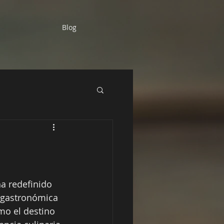
Blog
ha redefinido 
 gastronómica 
mo el destino 