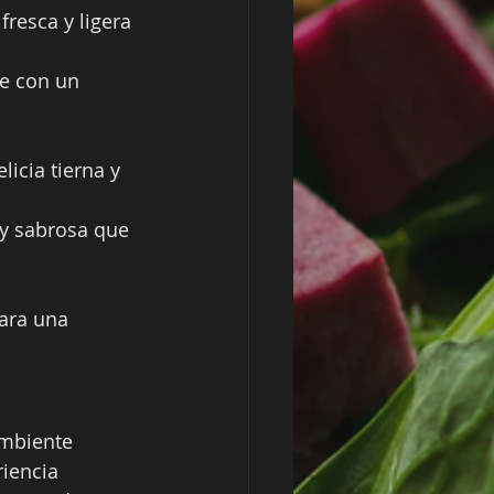
resca y ligera 
te con un 
licia tierna y 
y sabrosa que 
para una 
ambiente 
iencia 