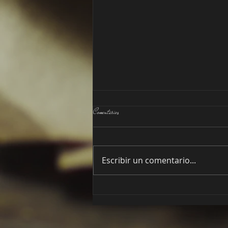
Cocó restaurante Ávila
Comentarios
Restaurante Cocó en Ávila: Una
Experiencia Gastronómica
Inolvidable En el corazón de
Escribir un comentario...
Ávila, ciudad conocida por su
historia y su...