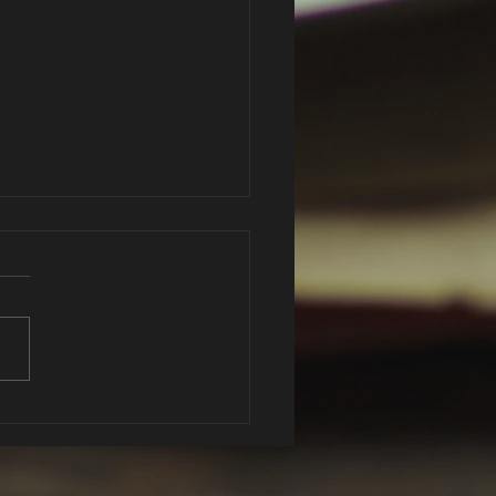
paraiso de la carne de Ávila
: El Paraíso de la Carne y el
 Lugar para Disfrutarla
, una joya histórica de
lla y León, es
ialmente famosa por...