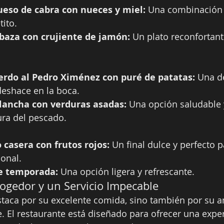
ueso de cabra con nueces y miel:
 Una combinación f
tito.
baza con crujiente de jamón:
 Un plato reconfortan
erdo al Pedro Ximénez con puré de patatas:
 Una de
deshace en la boca.
plancha con verduras asadas:
 Una opción saludable 
cura del pescado.
 casera con frutos rojos:
 Un final dulce y perfecto 
onal.
de temporada:
 Una opción ligera y refrescante.
gedor y un Servicio Impecable
staca por su excelente comida, sino también por su 
. El restaurante está diseñado para ofrecer una exper