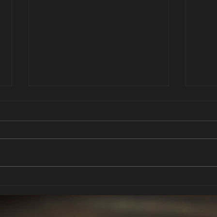
Restaurante Cocó
Cocó, el 
Descubre los Sabores de Ávila:
Ávila
Chuletón y Patatas Revolconas
Mejor
en Restaurante Cocó Ávila,
Ávila
conocida por su majestuosa
Casti
muralla y rica...
mund