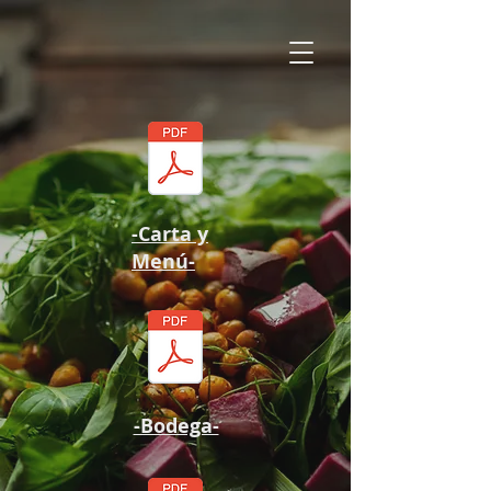
-Carta y
Menú-
-Bodega-